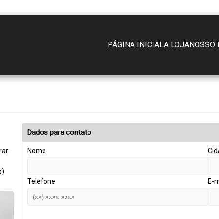
PÁGINA INICIAL
A LOJA
NOSSO 
Dados para contato
rar
Nome
Cid
s)
Telefone
E-m