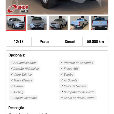
12/13
Prata
Diesel
58.000
km
Opcionais:
Ar Condicionado
Protetor de Caçamba
Direção Hidráulica
Freios ABS
Vidro Elétrico
Estribo
Trava Elétrica
Ar Quente
Alarme
Farol de Neblina
Air Bag
Computador de Bordo
Capota Marítima
Apoio de Braço Central
Descrição: